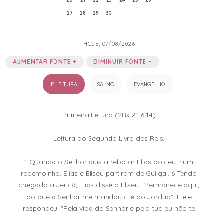
20
21
22
23
24
25
26
27
28
29
30
HOJE, 07/08/2026
AUMENTAR FONTE +
DIMINUIR FONTE -
1ª LEITURA
SALMO
EVANGELHO
Primeira Leitura (2Rs 2,1.6-14)
Leitura do Segundo Livro dos Reis.
1 Quando o Senhor quis arrebatar Elias ao céu, num
redemoinho, Elias e Eliseu partiram de Guilgal. 6 Tendo
chegado a Jericó, Elias disse a Eliseu: "Permanece aqui,
porque o Senhor me mandou até ao Jordão". E ele
respondeu: "Pela vida do Senhor e pela tua eu não te