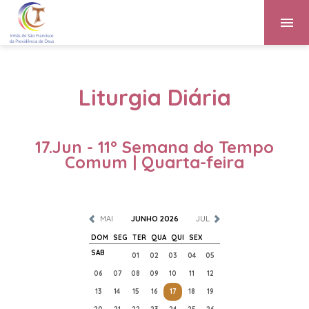
Liturgia Diária
17.Jun - 11º Semana do Tempo
Comum | Quarta-feira
MAI
JUNHO 2026
JUL
DOM
SEG
TER
QUA
QUI
SEX
SAB
01
02
03
04
05
06
07
08
09
10
11
12
13
14
15
16
17
18
19