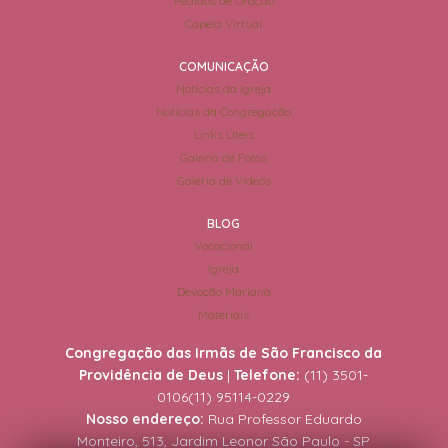
Pedidos de Oração
Capela Virtual
COMUNICAÇÃO
Notícias da Igreja
Notícias da Congregação
Links Úteis
Galeria de Fotos
Galeria de Vídeos
BLOG
Vocacional
Igreja
Devoção Mariana
Materiais
Congregação das Irmãs de São Francisco da
Providência de Deus
|
Telefone:
(11) 3501-
0106
(11) 95114-0229
Nosso endereço:
Rua Professor Eduardo
Monteiro, 513, Jardim Leonor São Paulo - SP