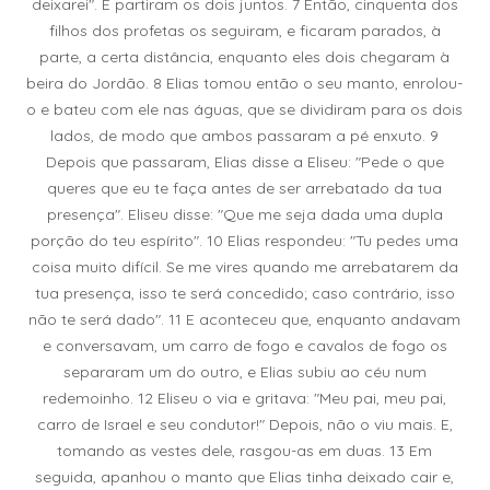
deixarei". E partiram os dois juntos. 7 Então, cinquenta dos
filhos dos profetas os seguiram, e ficaram parados, à
parte, a certa distância, enquanto eles dois chegaram à
beira do Jordão. 8 Elias tomou então o seu manto, enrolou-
o e bateu com ele nas águas, que se dividiram para os dois
lados, de modo que ambos passaram a pé enxuto. 9
Depois que passaram, Elias disse a Eliseu: "Pede o que
queres que eu te faça antes de ser arrebatado da tua
presença". Eliseu disse: "Que me seja dada uma dupla
porção do teu espírito". 10 Elias respondeu: "Tu pedes uma
coisa muito difícil. Se me vires quando me arrebatarem da
tua presença, isso te será concedido; caso contrário, isso
não te será dado". 11 E aconteceu que, enquanto andavam
e conversavam, um carro de fogo e cavalos de fogo os
separaram um do outro, e Elias subiu ao céu num
redemoinho. 12 Eliseu o via e gritava: "Meu pai, meu pai,
carro de Israel e seu condutor!" Depois, não o viu mais. E,
tomando as vestes dele, rasgou-as em duas. 13 Em
seguida, apanhou o manto que Elias tinha deixado cair e,