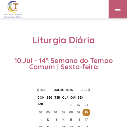
Liturgia Diária
10.Jul - 14º Semana do Tempo
Comum | Sexta-feira
JUN
JULHO 2026
AGO
DOM
SEG
TER
QUA
QUI
SEX
SAB
01
02
03
04
05
06
07
08
09
10
11
12
13
14
15
16
17