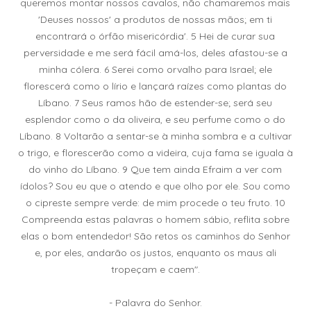
queremos montar nossos cavalos, não chamaremos mais
'Deuses nossos' a produtos de nossas mãos; em ti
encontrará o órfão misericórdia'. 5 Hei de curar sua
perversidade e me será fácil amá-los, deles afastou-se a
minha cólera. 6 Serei como orvalho para Israel; ele
florescerá como o lírio e lançará raízes como plantas do
Líbano. 7 Seus ramos hão de estender-se; será seu
esplendor como o da oliveira, e seu perfume como o do
Líbano. 8 Voltarão a sentar-se à minha sombra e a cultivar
o trigo, e florescerão como a videira, cuja fama se iguala à
do vinho do Líbano. 9 Que tem ainda Efraim a ver com
ídolos? Sou eu que o atendo e que olho por ele. Sou como
o cipreste sempre verde: de mim procede o teu fruto. 10
Compreenda estas palavras o homem sábio, reflita sobre
elas o bom entendedor! São retos os caminhos do Senhor
e, por eles, andarão os justos, enquanto os maus ali
tropeçam e caem".
- Palavra do Senhor.