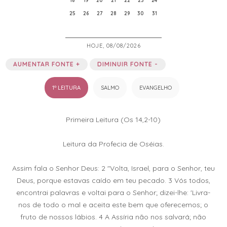
18
19
20
21
22
23
24
25
26
27
28
29
30
31
HOJE, 08/08/2026
AUMENTAR FONTE +
DIMINUIR FONTE -
1ª LEITURA
SALMO
EVANGELHO
Primeira Leitura (Os 14,2-10)
Leitura da Profecia de Oséias.
Assim fala o Senhor Deus: 2 "Volta, Israel, para o Senhor, teu
Deus, porque estavas caído em teu pecado. 3 Vós todos,
encontrai palavras e voltai para o Senhor; dizei-lhe: 'Livra-
nos de todo o mal e aceita este bem que oferecemos; o
fruto de nossos lábios. 4 A Assíria não nos salvará; não