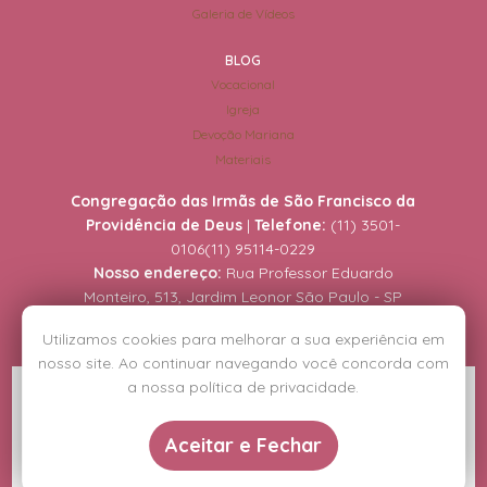
Galeria de Vídeos
BLOG
Vocacional
Igreja
Devoção Mariana
Materiais
Congregação das Irmãs de São Francisco da
Providência de Deus
|
Telefone:
(11) 3501-
0106
(11) 95114-0229
Nosso endereço:
Rua Professor Eduardo
Monteiro, 513, Jardim Leonor São Paulo - SP
Utilizamos cookies para melhorar a sua experiência em
nosso site. Ao continuar navegando você concorda com
a nossa política de privacidade.
Copyright © Congregação das Irmãs de São Francisco da Providência de
Deus.
Aceitar e Fechar
Direitos reservados, acesse a
política de privacidade
.