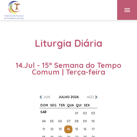
Liturgia Diária
14.Jul - 15ª Semana do Tempo
Comum | Terça-feira
JUN
JULHO 2026
AGO
DOM
SEG
TER
QUA
QUI
SEX
SAB
01
02
03
04
05
06
07
08
09
10
11
12
13
14
15
16
17