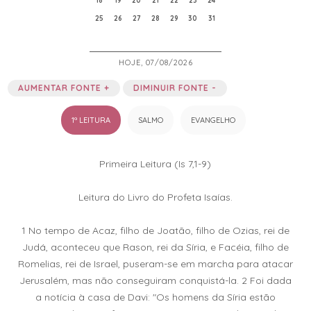
18
19
20
21
22
23
24
25
26
27
28
29
30
31
HOJE, 07/08/2026
AUMENTAR FONTE +
DIMINUIR FONTE -
1ª LEITURA
SALMO
EVANGELHO
Primeira Leitura (Is 7,1-9)
Leitura do Livro do Profeta Isaías.
1 No tempo de Acaz, filho de Joatão, filho de Ozias, rei de
Judá, aconteceu que Rason, rei da Síria, e Facéia, filho de
Romelias, rei de Israel, puseram-se em marcha para atacar
Jerusalém, mas não conseguiram conquistá-la. 2 Foi dada
a notícia à casa de Davi: "Os homens da Síria estão