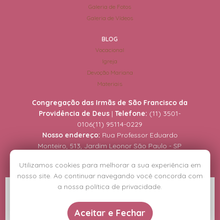
Galeria de Fotos
Galeria de Vídeos
BLOG
Vocacional
Igreja
Devoção Mariana
Materiais
Congregação das Irmãs de São Francisco da
Providência de Deus
|
Telefone:
(11) 3501-
0106
(11) 95114-0229
Nosso endereço:
Rua Professor Eduardo
Monteiro, 513, Jardim Leonor São Paulo - SP
Utilizamos cookies para melhorar a sua experiência em
nosso site. Ao continuar navegando você concorda com
a nossa política de privacidade.
Copyright © Congregação das Irmãs de São Francisco da Providência de
Deus.
Aceitar e Fechar
Direitos reservados, acesse a
política de privacidade
.