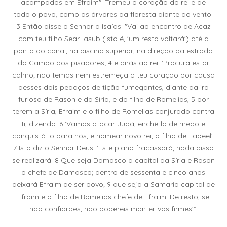
acampados em Efraim". Tremeu o coração do rei e de
todo o povo, como as árvores da floresta diante do vento.
3 Então disse o Senhor a Isaías: "Vai ao encontro de Acaz
com teu filho Sear-Iasub (isto é, 'um resto voltará') até a
ponta do canal, na piscina superior, na direção da estrada
do Campo dos pisadores; 4 e dirás ao rei: 'Procura estar
calmo; não temas nem estremeça o teu coração por causa
desses dois pedaços de tição fumegantes, diante da ira
furiosa de Rason e da Síria, e do filho de Romelias, 5 por
terem a Síria, Efraim e o filho de Romelias conjurado contra
ti, dizendo: 6 'Vamos atacar Judá, enchê-lo de medo e
conquistá-lo para nós, e nomear novo rei, o filho de Tabeel'.
7 Isto diz o Senhor Deus: 'Este plano fracassará, nada disso
se realizará! 8 Que seja Damasco a capital da Síria e Rason
o chefe de Damasco; dentro de sessenta e cinco anos
deixará Efraim de ser povo; 9 que seja a Samaria capital de
Efraim e o filho de Romelias chefe de Efraim. De resto, se
não confiardes, não podereis manter-vos firmes'".