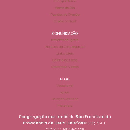
Liturgia Diária
Santo do Dia
Pedidos de Oração
Capela Virtual
COMUNICAÇÃO
Notícias da Igreja
Notícias da Congregação
Links Úteis
Galeria de Fotos
Galeria de Vídeos
BLOG
Vocacional
Igreja
Devoção Mariana
Materiais
Congregação das Irmãs de São Francisco da
Providência de Deus
|
Telefone:
(11) 3501-
0106
(11) 95114-0229