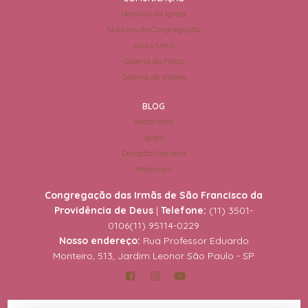
Notícias da Igreja
Notícias da Congregação
Links Úteis
Galeria de Fotos
Galeria de Vídeos
BLOG
Vocacional
Igreja
Devoção Mariana
Materiais
Congregação das Irmãs de São Francisco da
Providência de Deus
|
Telefone:
(11) 3501-
0106
(11) 95114-0229
Nosso endereço:
Rua Professor Eduardo
Monteiro, 513, Jardim Leonor São Paulo - SP