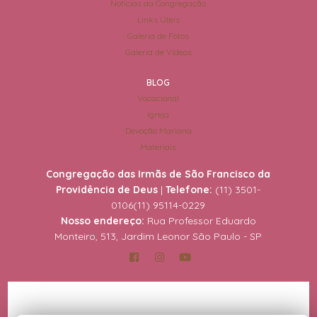
Notícias da Congregação
Links Úteis
Galeria de Fotos
Galeria de Vídeos
BLOG
Vocacional
Igreja
Devoção Mariana
Materiais
Congregação das Irmãs de São Francisco da
Providência de Deus
|
Telefone:
(11) 3501-
0106
(11) 95114-0229
Nosso endereço:
Rua Professor Eduardo
Monteiro, 513, Jardim Leonor São Paulo - SP