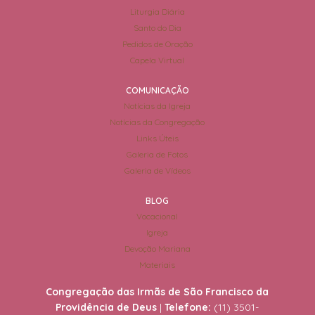
Liturgia Diária
Santo do Dia
Pedidos de Oração
Capela Virtual
COMUNICAÇÃO
Notícias da Igreja
Notícias da Congregação
Links Úteis
Galeria de Fotos
Galeria de Vídeos
BLOG
Vocacional
Igreja
Devoção Mariana
Materiais
Congregação das Irmãs de São Francisco da
Providência de Deus
|
Telefone:
(11) 3501-