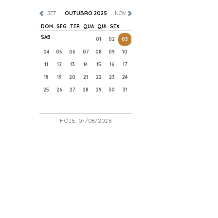
SET
OUTUBRO 2025
NOV
DOM
SEG
TER
QUA
QUI
SEX
SAB
01
02
03
04
05
06
07
08
09
10
11
12
13
14
15
16
17
18
19
20
21
22
23
24
25
26
27
28
29
30
31
HOJE, 07/08/2026