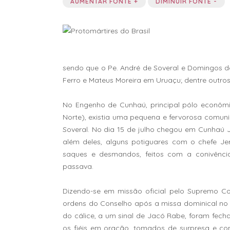
AUMENTAR FONTE +
DIMINUIR FONTE -
sendo que o Pe. André de Soveral e Domingos d
Ferro e Mateus Moreira em Uruaçu; dentre outros
No Engenho de Cunhaú, principal pólo econômi
Norte), existia uma pequena e fervorosa comu
Soveral. No dia 15 de julho chegou em Cunhaú J
além deles, alguns potiguares com o chefe Je
saques e desmandos, feitos com a conivênci
passava.
Dizendo-se em missão oficial pelo Supremo Co
ordens do Conselho após a missa dominical no d
do cálice, a um sinal de Jacó Rabe, foram fechada
os fiéis em oração, tomados de surpresa e c