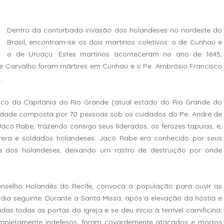
Dentro da conturbada invasão dos holandeses no nordeste do
Brasil, encontram-se os dois martírios coletivos: o de Cunhaú e
o de Uruaçu. Estes martírios aconteceram no ano de 1645,
e Carvalho foram mártires em Cunhaú e o Pe. Ambrósio Francisco
.
co da Capitania do Rio Grande (atual estado do Rio Grande do
nidade composta por 70 pessoas sob os cuidados do Pe. André de
acó Rabe, trazendo consigo seus liderados, os ferozes tapuias, e,
rera e soldados holandeses. Jacó Rabe era conhecido por seus
a dos holandeses, deixando um rastro de destruição por onde
nselho Holandês do Recife, convoca a população para ouvir as
ia seguinte. Durante a Santa Missa, após a elevação da hóstia e
s todas as portas da igreja e se deu início à terrível carnificina:
ompletamente indefesos, foram covardemente atacados e mortos