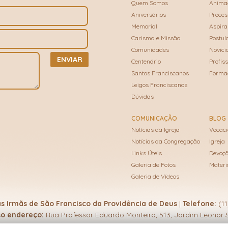
Quem Somos
Animaç
Aniversários
Proces
Memorial
Aspira
Carisma e Missão
Postul
Comunidades
Novici
Centenário
Profis
Santos Franciscanos
Forma
Leigos Franciscanos
Dúvidas
COMUNICAÇÃO
BLOG
Notícias da Igreja
Vocaci
Notícias da Congregação
Igreja
Links Úteis
Devoç
Galeria de Fotos
Materi
Galeria de Vídeos
 Irmãs de São Francisco da Providência de Deus
|
Telefone:
(1
o endereço:
Rua Professor Eduardo Monteiro, 513, Jardim Leonor 