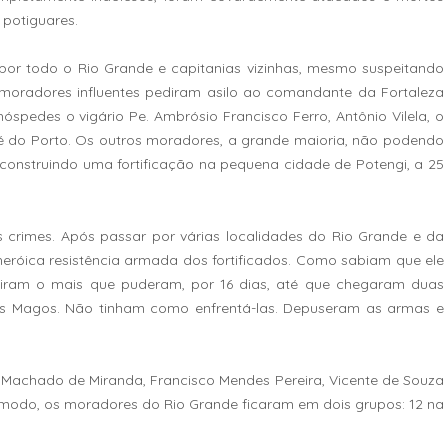
 potiguares.
por todo o Rio Grande e capitanias vizinhas, mesmo suspeitando
 moradores influentes pediram asilo ao comandante da Fortaleza
spedes o vigário Pe. Ambrósio Francisco Ferro, Antônio Vilela, o
sé do Porto. Os outros moradores, a grande maioria, não podendo
, construindo uma fortificação na pequena cidade de Potengi, a 25
 crimes. Após passar por várias localidades do Rio Grande e da
 heróica resistência armada dos fortificados. Como sabiam que ele
tiram o mais que puderam, por 16 dias, até que chegaram duas
Reis Magos. Não tinham como enfrentá-las. Depuseram as armas e
o Machado de Miranda, Francisco Mendes Pereira, Vicente de Souza
se modo, os moradores do Rio Grande ficaram em dois grupos: 12 na