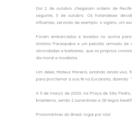
Dia 2 de outubro chegaram ordens de Recife
seguinte, 3 de outubro. Os holandeses decid
influentes, servindo de exemplo: o vigário, um es
Foram embarcados e levados rio acima para 
Antônio Paraopaba e um pelotão armado de du
atrocidades e barbáries, que os próprios croni
da moral e modéstia.
Um deles, Mateus Moreira, estando ainda vivo, 
para proclamar a sua fé na Eucaristia, dizendo:
A 5 de março de 2000, na Praça de São Pedro, n
brasileiros, sendo 2 sacerdotes e 28 leigos beati
Protomártires do Brasil, rogai por nós!