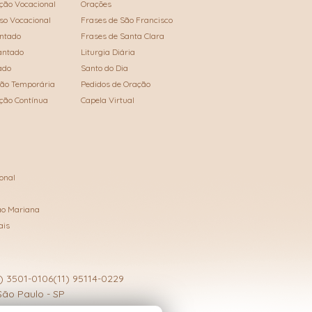
ão Vocacional
Orações
so Vocacional
Frases de São Francisco
ntado
Frases de Santa Clara
antado
Liturgia Diária
ado
Santo do Dia
são Temporária
Pedidos de Oração
ção Contínua
Capela Virtual
onal
ão Mariana
ais
1) 3501-0106
(11) 95114-0229
São Paulo - SP