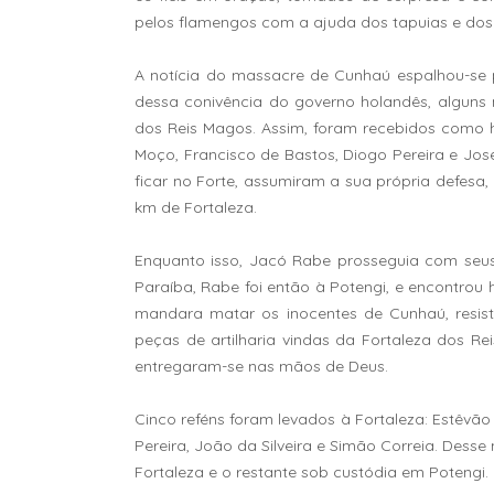
pelos flamengos com a ajuda dos tapuias e dos
A notícia do massacre de Cunhaú espalhou-se 
dessa conivência do governo holandês, alguns
dos Reis Magos. Assim, foram recebidos como hó
Moço, Francisco de Bastos, Diogo Pereira e Jo
ficar no Forte, assumiram a sua própria defesa
km de Fortaleza.
Enquanto isso, Jacó Rabe prosseguia com seus
Paraíba, Rabe foi então à Potengi, e encontrou
mandara matar os inocentes de Cunhaú, resis
peças de artilharia vindas da Fortaleza dos 
entregaram-se nas mãos de Deus.
Cinco reféns foram levados à Fortaleza: Estêvã
Pereira, João da Silveira e Simão Correia. Des
Fortaleza e o restante sob custódia em Potengi.