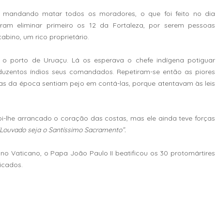
 mandando matar todos os moradores, o que foi feito no dia
iram eliminar primeiro os 12 da Fortaleza, por serem pessoas
cabino, um rico proprietário.
o porto de Uruaçu. Lá os esperava o chefe indígena potiguar
zentos índios seus comandados. Repetiram-se então as piores
stas da época sentiam pejo em contá-las, porque atentavam às leis
foi-lhe arrancado o coração das costas, mas ele ainda teve forças
“Louvado seja o Santíssimo Sacramento”.
o Vaticano, o Papa João Paulo II beatificou os 30 protomártires
ficados.