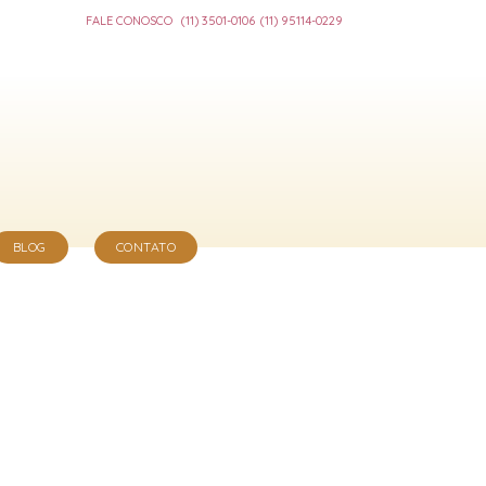
FALE CONOSCO
(11) 3501-0106
(11) 95114-0229
BLOG
CONTATO