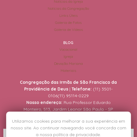
Notícias da Igreja
Notícias da Congregação
Links Úteis
Galeria de Fotos
Galeria de Vídeos
BLOG
Vocacional
Igreja
Devoção Mariana
Materiais
Congregação das Irmãs de São Francisco da
Providência de Deus
|
Telefone:
(11) 3501-
0106
(11) 95114-0229
Nosso endereço:
Rua Professor Eduardo
Monteiro, 513, Jardim Leonor São Paulo - SP
Utilizamos cookies para melhorar a sua experiência em
nosso site. Ao continuar navegando você concorda com
a nossa política de privacidade.