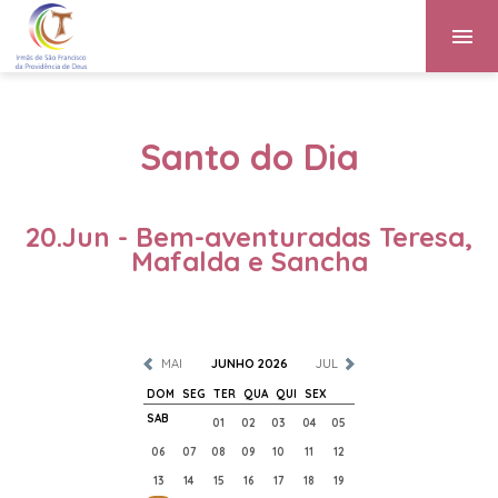
Santo do Dia
20.Jun - Bem-aventuradas Teresa,
Mafalda e Sancha
MAI
JUNHO 2026
JUL
DOM
SEG
TER
QUA
QUI
SEX
SAB
01
02
03
04
05
06
07
08
09
10
11
12
13
14
15
16
17
18
19