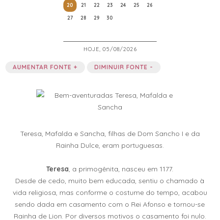
20
21
22
23
24
25
26
27
28
29
30
HOJE, 05/08/2026
AUMENTAR FONTE +
DIMINUIR FONTE -
Teresa, Mafalda e Sancha, filhas de Dom Sancho I e da
Rainha Dulce, eram portuguesas.
Teresa
, a primogênita, nasceu em 1177.
Desde de cedo, muito bem educada, sentiu o chamado à
vida religiosa, mas conforme o costume do tempo, acabou
sendo dada em casamento com o Rei Afonso e tornou-se
Rainha de Lion. Por diversos motivos o casamento foi nulo.