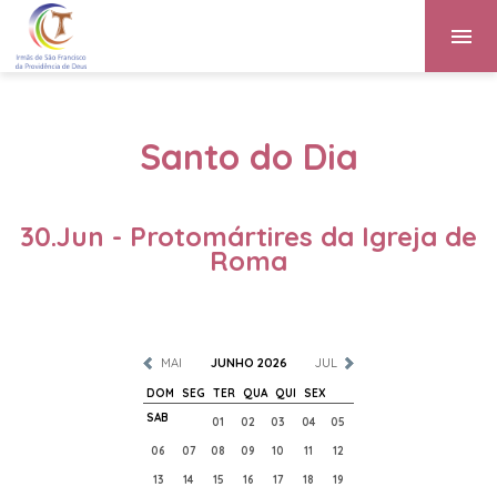
Santo do Dia
30.Jun - Protomártires da Igreja de
Roma
MAI
JUNHO 2026
JUL
DOM
SEG
TER
QUA
QUI
SEX
SAB
01
02
03
04
05
06
07
08
09
10
11
12
13
14
15
16
17
18
19