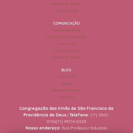
Pedidos de Oração
Capela Virtual
COMUNICAÇÃO
Notícias da Igreja
Notícias da Congregação
Links Úteis
Galeria de Fotos
Galeria de Vídeos
BLOG
Vocacional
Igreja
Devoção Mariana
Materiais
Congregação das Irmãs de São Francisco da
Providência de Deus
|
Telefone:
(11) 3501-
0106
(11) 95114-0229
Nosso endereço:
Rua Professor Eduardo