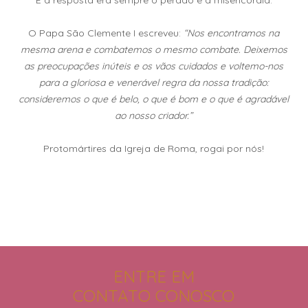
E a resposta era sempre o perdão e a misericórdia.
O Papa São Clemente I escreveu:
“Nos encontramos na
mesma arena e combatemos o mesmo combate. Deixemos
as preocupações inúteis e os vãos cuidados e voltemo-nos
para a gloriosa e venerável regra da nossa tradição:
consideremos o que é belo, o que é bom e o que é agradável
ao nosso criador.”
Protomártires da Igreja de Roma, rogai por nós!
ENTRE EM
CONTATO CONOSCO