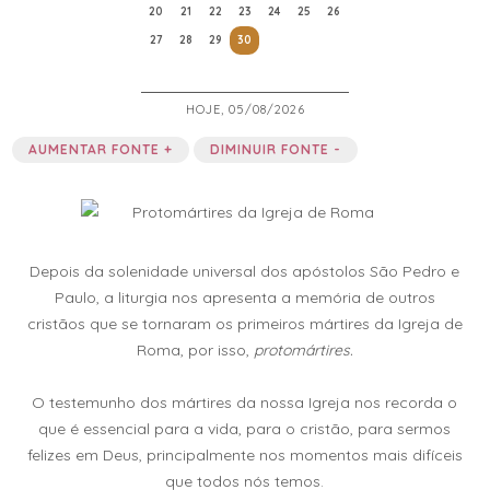
20
21
22
23
24
25
26
27
28
29
30
HOJE, 05/08/2026
AUMENTAR FONTE +
DIMINUIR FONTE -
Depois da solenidade universal dos apóstolos São Pedro e
Paulo, a liturgia nos apresenta a memória de outros
cristãos que se tornaram os primeiros mártires da Igreja de
Roma, por isso,
protomártires.
O testemunho dos mártires da nossa Igreja nos recorda o
que é essencial para a vida, para o cristão, para sermos
felizes em Deus, principalmente nos momentos mais difíceis
que todos nós temos.