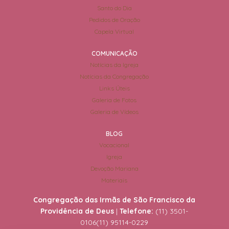
Santo do Dia
Pedidos de Oração
Capela Virtual
COMUNICAÇÃO
Notícias da Igreja
Notícias da Congregação
Links Úteis
Galeria de Fotos
Galeria de Vídeos
BLOG
Vocacional
Igreja
Devoção Mariana
Materiais
Congregação das Irmãs de São Francisco da
Providência de Deus
|
Telefone:
(11) 3501-
0106
(11) 95114-0229