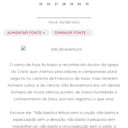
25
26
27
28
29
30
31
HOJE, 06/08/2026
AUMENTAR FONTE +
DIMINUIR FONTE -
O santo de hoje foi bispo e reconhecido doutor da Igreja
do Cristo que chamou pescadores e camponeses para
segui-lo no carisma de Francisco de Assis, mas também
homens cultos e de ciência. São Boaventura era um destes
homens de muita ciência, porém, de maior humildade e
conhecimento de Deus, por isto registrou o que vivia.
Escreve ele:
“Não basta a leitura sem a unção, não basta a
especulação sem a devoção, não basta a pesquisa sem
maravilhar-se; não basta a circunspecção sem o júbilo, o