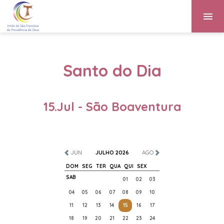
Santo do Dia
15.Jul - São Boaventura
JUN
JULHO 2026
AGO
DOM
SEG
TER
QUA
QUI
SEX
SAB
01
02
03
04
05
06
07
08
09
10
11
12
13
14
15
16
17
18
19
20
21
22
23
24