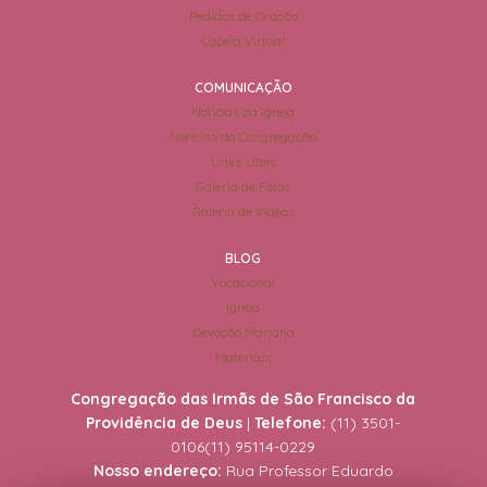
Pedidos de Oração
Capela Virtual
COMUNICAÇÃO
Notícias da Igreja
Notícias da Congregação
Links Úteis
Galeria de Fotos
Galeria de Vídeos
BLOG
Vocacional
Igreja
Devoção Mariana
Materiais
Congregação das Irmãs de São Francisco da
Providência de Deus
|
Telefone:
(11) 3501-
0106
(11) 95114-0229
Nosso endereço:
Rua Professor Eduardo