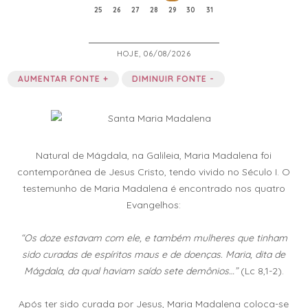
25
26
27
28
29
30
31
HOJE, 06/08/2026
AUMENTAR FONTE +
DIMINUIR FONTE -
Natural de Mágdala, na Galileia, Maria Madalena foi
contemporânea de Jesus Cristo, tendo vivido no Século I. O
testemunho de Maria Madalena é encontrado nos quatro
Evangelhos:
“Os doze estavam com ele, e também mulheres que tinham
sido curadas de espíritos maus e de doenças. Maria, dita de
Mágdala, da qual haviam saído sete demônios…”
(Lc 8,1-2).
Após ter sido curada por Jesus, Maria Madalena coloca-se